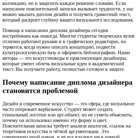
коллекцию, но и защитить каждое решение словами. Если
написание пояснительной записки вызывает трудности, у нас
можно заказать диплом дизайн и получить грамотный текст,
который раскроет глубину вашего визуального исследования.
Помощь в написании диплома дизайнера сегодня
востребована как никогда. Многие студенты творческих вузов
отлично работают руками и в графических редакторах, но
теряются, когда нужно описать концепцию, подвести
культурологическую базу и оформить библиографию. Наши
авторы — это искусствоведы и практикующие дизайнеры,
которые умеют облечь визуальные идеи в академический
текст. Вы получаете работу, полностью готовую к защите.
Почему написание диплома дизайнера
становится проблемой
Дизайн и современное искусство — это сфера, где визуальное
часто опережает вербальное. Студент может создать
гениальный логотип или арт-объект, но не суметь объяснить,
почему он использовал именно эту форму и цвет.
Пояснительная записка требует анализа аналогов, ссылок на
теоретиков искусства и чёткой аргументации. Это
совершенно иной навык, и не все владеют им в равной