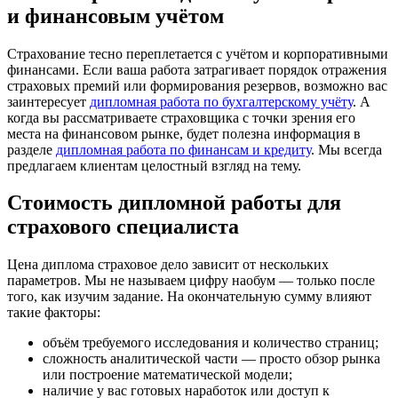
и финансовым учётом
Страхование тесно переплетается с учётом и корпоративными
финансами. Если ваша работа затрагивает порядок отражения
страховых премий или формирования резервов, возможно вас
заинтересует
дипломная работа по бухгалтерскому учёту
. А
когда вы рассматриваете страховщика с точки зрения его
места на финансовом рынке, будет полезна информация в
разделе
дипломная работа по финансам и кредиту
. Мы всегда
предлагаем клиентам целостный взгляд на тему.
Стоимость дипломной работы для
страхового специалиста
Цена диплома страховое дело зависит от нескольких
параметров. Мы не называем цифру наобум — только после
того, как изучим задание. На окончательную сумму влияют
такие факторы:
объём требуемого исследования и количество страниц;
сложность аналитической части — просто обзор рынка
или построение математической модели;
наличие у вас готовых наработок или доступ к